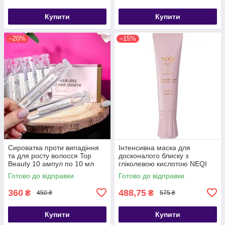
Купити
Купити
–20%
–15%
Сироватка проти випадіння
Інтенсивна маска для
та для росту волосся Top
досконалого блиску з
Beauty 10 ампул по 10 мл
гліколевою кислотою NEQI
Treatment Treasure Gloss
Готово до відправки
Готово до відправки
Glaze 100ml
360
488,75
₴
₴
450 ₴
575 ₴
Купити
Купити