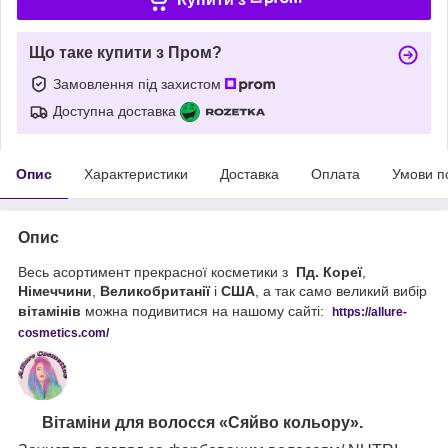
Що таке купити з Пром?
Замовлення під захистом
Доступна доставка
Опис
Характеристики
Доставка
Оплата
Умови п
Опис
Весь асортимент прекрасної косметики з
Пд. Кореї
,
Німеччини
,
Великобританії
і
США
, а так само великий вибір
вітамінів
можна подивитися на нашому сайті:
https://
allure
-
cos
metics
.
com
/
Вітаміни для волосся «Сяйво
кольору
».