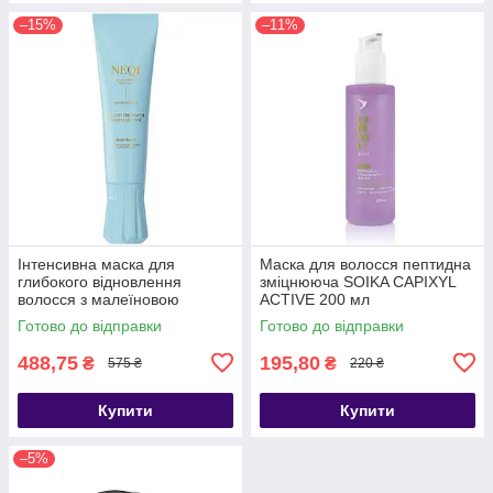
–15%
–11%
Інтенсивна маска для
Маска для волосся пептидна
глибокого відновлення
зміцнююча SOIKA CAPIXYL
волосся з малеїновою
ACTIVE 200 мл
кислотою NEQI Treatment
Готово до відправки
Готово до відправки
Treasure Build Boost 1
488,75
195,80
₴
₴
575 ₴
220 ₴
Купити
Купити
–5%