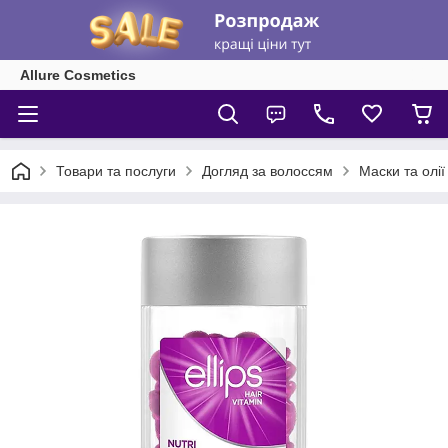
Allure Cosmetics
Товари та послуги
Догляд за волоссям
Маски та олії