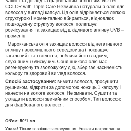
Захист та догляд за фарбованим волоссям/ NUTRI
COLOR with Triple Care Незмивна натуральна олія для
волосся у вигляді капсул. Ця олія відрізняється легкою
структурою і моментально вбирається, відновлює
пошкоджену структуру волосся, полегшує
розчісування та захищає від шкідливого впливу UVB –
променів.
Марокканська олія захищає волосся від негативного
впливу навколишнього середовища і покращує
загальний стан волосся, роблячи його гладким,
слухняним і блискучим. Соняшникова олія має
регенеруючу та зволожуючу дію, зберігає насиченість
кольору та здоровий вигляд волосся.
Спосіб застосування:
вимити волосся, просушити
рушником, відкрити за допомогою ножиць 1 капсулу і
нанести на вологе волосся. Не змивати. Сушити та
укладати волосся звичайним способом. Тип волосся:
для фарбованого волосся.
Об'єм: 50*1 мл
Увага!
Тільки зовнішнє застосування.
Уникати потрапляння