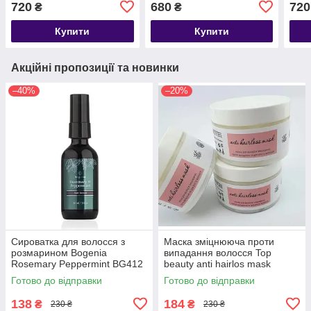
720
680
720
₴
₴
Купити
Купити
Акційні пропозиції та новинки
–40%
–20%
Сироватка для волосся з
Маска зміцнююча проти
розмарином Bogenia
випадання волосся Top
Rosemary Peppermint BG412
beauty anti hairlos mask
[004] 60 мл
300мл
Готово до відправки
Готово до відправки
138
184
₴
₴
230 ₴
230 ₴