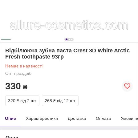
Відбілююча зубна паста Crest 3D White Arctic
Fresh toothpaste 93гр
Немає в наявності
Опт і роздріб
330
₴
320 ₴
від 2 шт.
268 ₴
від 12 шт.
Опис
Характеристики
Доставка
Оплата
Умови п
Опис