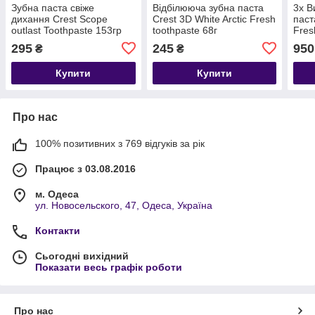
Зубна паста свіже
Відбілююча зубна паста
3x В
дихання Crest Scope
Crest 3D White Arctic Fresh
паст
outlast Toothpaste 153гр
toothpaste 68г
Fres
93 г)
295
245
950
₴
₴
Купити
Купити
Про нас
100% позитивних з 769 відгуків за рік
Працює з 03.08.2016
м. Одеса
ул. Новосельского, 47, Одеса, Україна
Контакти
Сьогодні вихідний
Показати весь графік роботи
Про нас