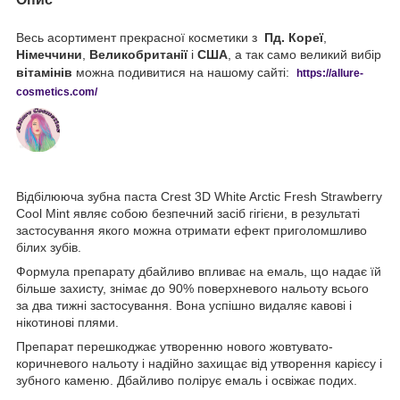
Весь асортимент прекрасної косметики з
Пд. Кореї
,
Німеччини
,
Великобританії
і
США
, а так само великий вибір
вітамінів
можна подивитися на нашому сайті:
https://
allure
-
cos
metics
.
com
/
Відбілююча зубна паста Crest 3D White Arctic Fresh Strawberry
Cool Mint являє собою безпечний засіб гігієни, в результаті
застосування якого можна отримати ефект приголомшливо
білих зубів.
Формула препарату дбайливо впливає на емаль, що надає їй
більше захисту, знімає до 90% поверхневого нальоту всього
за два тижні застосування. Вона успішно видаляє кавові і
нікотинові плями.
Препарат перешкоджає утворенню нового жовтувато-
коричневого нальоту і надійно захищає від утворення карієсу і
зубного каменю. Дбайливо полірує емаль і освіжає подих.