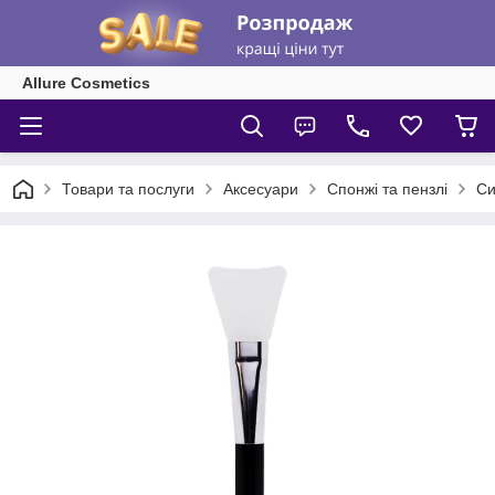
Allure Cosmetics
Товари та послуги
Аксесуари
Спонжі та пензлі
Си