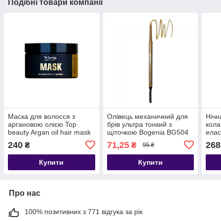
Подібні товари компанії
Маска для волосся з
Олівець механичний для
Нічн
аргановою олією Top
брів ультра тонкий з
кола
beauty Argan oil hair mask
щіточкою Bogenia BG504
елас
300 мл
[001 - Blond]
Biod
240
71,25
268
₴
₴
95 ₴
Real
Купити
Купити
Про нас
100% позитивних з 771 відгука за рік