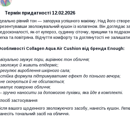
Термін придатності 12.02.2026
деально рівний тон — запорука успішного макіяжу. Над його ство
резентувавши зволожувальний кушон із колагеном. Він доглядає за
едосконалості, як-от купероз, судинну сіточку, прищики та подра
егка та повітряна. Відчуття комфорту та доглянутості не залишат
собливості Collagen Aqua Air Cushion від бренда Enough:
 візуально звужує пори, вирівнює тон обличчя;
 зволожує й живить епідерміс;
 регулює вироблення шкірного сала;
 стійка формула підтримуватиме ефект до пізнього вечора;
 не скочується й не обсипається;
 матує поверхню обличчя;
 зручно наносити за допомогою пухівки, яка йде в комплекті.
посіб застосування
ісля вашого щоденного зволожуючого засобу, нанесіть кушон. Легк
анесіть тональний засіб на обличчя.