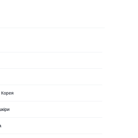
 Корея
шкіри
а