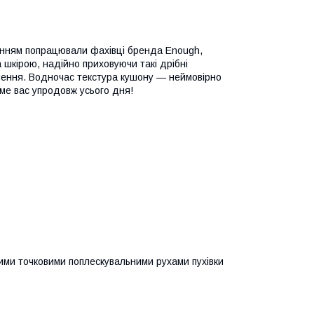
ренням попрацювали фахівці бренда Enough,
 шкірою, надійно приховуючи такі дрібні
знення. Водночас текстура кушону — неймовірно
име вас упродовж усього дня!
ими точковими поплескувальними рухами пухівки