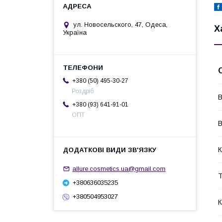
ул. Новосельского, 47, Одеса,
Х
Україна
+380 (50) 495-30-27
Роздріб
В
+380 (93) 641-91-01
ОПТ
В
К
allure.cosmetics.ua@gmail.com
Т
+380636035235
+380504953027
К