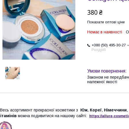
380 ₴
Показати оптові ціни
Немає в наявності
О
+380 (50) 495-30-27
Роздріб
Законом не передбач
належної якості
есь асортимент прекрасної косметики з
Юж. Кореї
,
Німеччини
,
ітамінів
можна подивитися на нашому сайті:
https://
allure
-
cos
meti