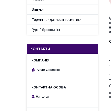
Відгуки
І
Термін придатності косметики
п
н
Гурт / Дропшипінг
л
О
КОНТАКТИ
-
-
-
-
-
Allure Cosmetics
-
—
С
п
Наталья
н