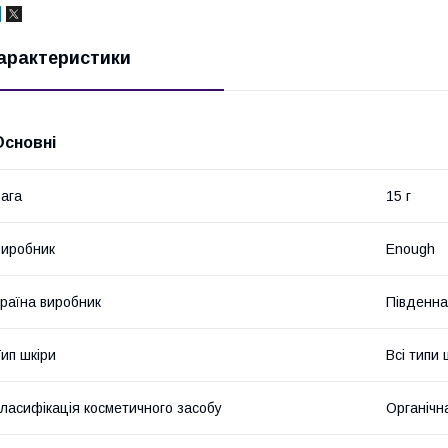
арактеристики
Основні
ага
15 г
иробник
Enough
раїна виробник
Південна
ип шкіри
Всі типи 
ласифікація косметичного засобу
Органічн