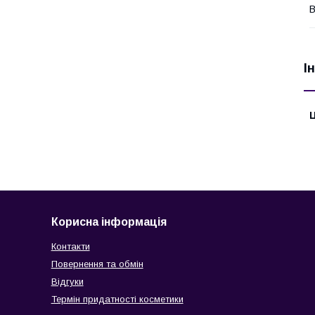
В
І
Ц
Корисна інформація
Контакти
Повернення та обмін
Відгуки
Термін придатності косметики