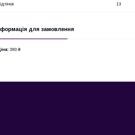
ідтінок
13
нформація для замовлення
іна:
380 ₴