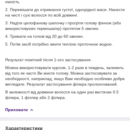
ємність.
2. Перемішати до отримання густої, однорідної маси. Нанести
на чисті і сухі волосся по всій довжині.
3. Надіти целофанову шапочку і прогріти голову феном (або
використовуємо термошапку) протягом 5 хвилин.
4. Тримати на голові від 20 до 60 хвилин.
5. Потім засіб потрібно змити теплою проточною водою.
Результат помітний після 1-ого застосування.
Можна використовувати курсом, 1-2 рази в тиждень, залежить
від того як часто Ви миєте голову. Можна застосовувати за
необхідності, наприклад, якщо Вам необхідно особливо добре
виглядати. Результат застосування філера пролонгований.
В залежності від довжини волосся на один раз вистачає 0.5
філера, 1 філлер або 2 філера.
Приховати
Характеристики