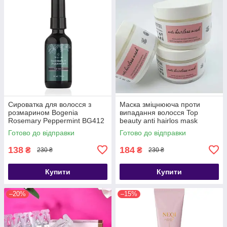
Сироватка для волосся з
Маска зміцнююча проти
розмарином Bogenia
випадання волосся Top
Rosemary Peppermint BG412
beauty anti hairlos mask
[004] 60 мл
300мл
Готово до відправки
Готово до відправки
138
184
₴
₴
230 ₴
230 ₴
Купити
Купити
–20%
–15%