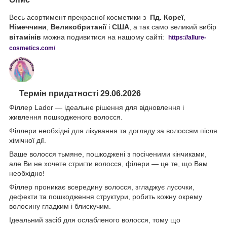
Весь асортимент прекрасної косметики з
Пд. Кореї
,
Німеччини
,
Великобританії
і
США
, а так само великий вибір
вітамінів
можна подивитися на нашому сайті:
https://
allure
-
cos
metics
.
com
/
Термін придатності 29.06.2026
Філлер Lador ― ідеальне рішення для відновлення і
живлення пошкодженого волосся.
Філлери необхідні для лікування та догляду за волоссям після
хімічної дії.
Ваше волосся тьмяне, пошкоджені з посіченими кінчиками,
але Ви не хочете стригти волосся, філери ― це те, що Вам
необхідно!
Філлер проникає всередину волосся, згладжує лусочки,
дефекти та пошкодження структури, робить кожну окрему
волосину гладким і блискучим.
Ідеальний засіб для ослабленого волосся, тому що