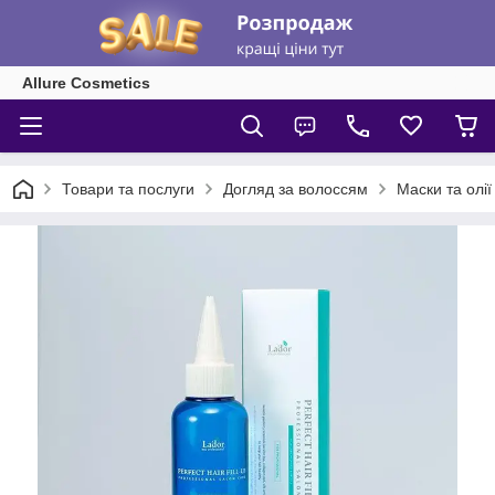
Allure Cosmetics
Товари та послуги
Догляд за волоссям
Маски та олії