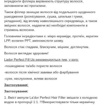
інгредієнти філлера вирівнюють структуру волосся,
заповнюючи всі прогалини.
Також філлер захищає волосся від подальшого щоденного
ушкодження (розчісування, сушка, шпильки і гумки,
укладання), від впливу навколишнього середовища, а також
зміцнює волосся, надаючи всі необхідні компоненти в
стрижень волосини.
Головними інгредієнтами є: мікро кераміди, протеїн, кератин
LPP, колаген PPT, амінокислоти шовку.
Волосся стає гладким, блискучим, міцним, доглянутим.
Волосся виглядає здоровим!
Lador Perfect Fill Up рекомендується тим, у кого:
-пошкоджене та/або пористе волосся
-волосся після хімічної завивки або фарбування
-сухе, неслухняне, мляве волосся
Застосування:
Застосування:
1. Вміст ампули La'dor Perfect Hair Filler змішати з холодною
водою в пропорції 1:1. !!!Використовувати тільки керамічну