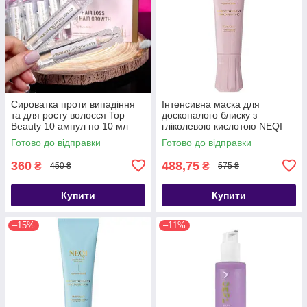
Сироватка проти випадіння
Інтенсивна маска для
та для росту волосся Top
досконалого блиску з
Beauty 10 ампул по 10 мл
гліколевою кислотою NEQI
Treatment Treasure Gloss
Готово до відправки
Готово до відправки
Glaze 100ml
360
488,75
₴
₴
450 ₴
575 ₴
Купити
Купити
–15%
–11%