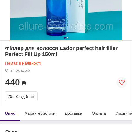
Філлер для волосся Lador perfect hair filler
Perfect Fill Up 150ml
Немає в наявності
Опт і роздріб
440
₴
295 ₴
від 5 шт.
Опис
Характеристики
Доставка
Оплата
Умови п
Опис