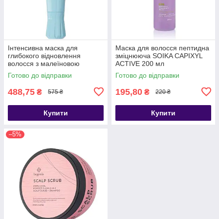
Інтенсивна маска для
Маска для волосся пептидна
глибокого відновлення
зміцнююча SOIKA CAPIXYL
волосся з малеїновою
ACTIVE 200 мл
кислотою NEQI Treatment
Готово до відправки
Готово до відправки
Treasure Build Boost 1
488,75
195,80
₴
₴
575 ₴
220 ₴
Купити
Купити
–5%