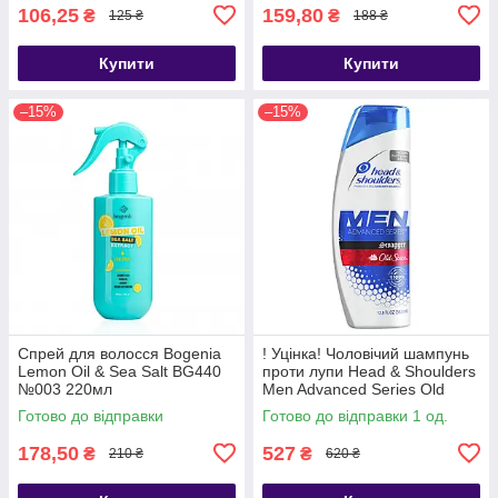
106,25
159,80
₴
₴
125 ₴
188 ₴
Купити
Купити
–15%
–15%
Спрей для волосся Bogenia
! Уцінка! Чоловічий шампунь
Lemon Oil & Sea Salt BG440
проти лупи Head & Shoulders
№003 220мл
Men Advanced Series Old
Spice Swagger 370 мл (США)
Готово до відправки
Готово до відправки 1 од.
178,50
527
₴
₴
210 ₴
620 ₴