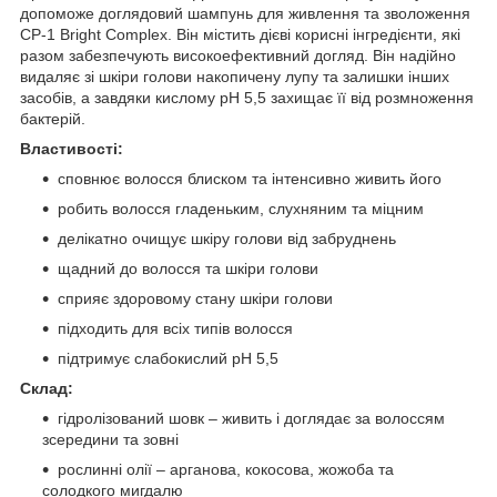
допоможе доглядовий шампунь для живлення та зволоження
CP-1 Bright Complex. Він містить дієві корисні інгредієнти, які
разом забезпечують високоефективний догляд. Він надійно
видаляє зі шкіри голови накопичену лупу та залишки інших
засобів, а завдяки кислому pH 5,5 захищає її від розмноження
бактерій.
Властивості:
сповнює волосся блиском та інтенсивно живить його
робить волосся гладеньким, слухняним та міцним
делікатно очищує шкіру голови від забруднень
щадний до волосся та шкіри голови
сприяє здоровому стану шкіри голови
підходить для всіх типів волосся
підтримує слабокислий рН 5,5
Склад:
гідролізований шовк – живить і доглядає за волоссям
зсередини та зовні
рослинні олії – арганова, кокосова, жожоба та
солодкого мигдалю