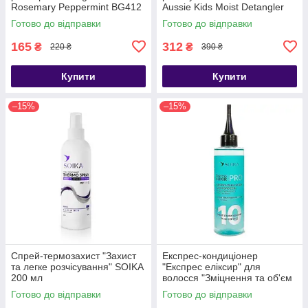
Rosemary Peppermint BG412
Aussie Kids Moist Detangler
[002] 350 мл
236 мл
Готово до відправки
Готово до відправки
165
312
₴
₴
220 ₴
390 ₴
Купити
Купити
–15%
–15%
Спрей-термозахист "Захист
Експрес-кондиціонер
та легке розчісування" SOIKA
"Експрес еліксир" для
200 мл
волосся "Зміцнення та об'єм
Soika 200 мл
Готово до відправки
Готово до відправки