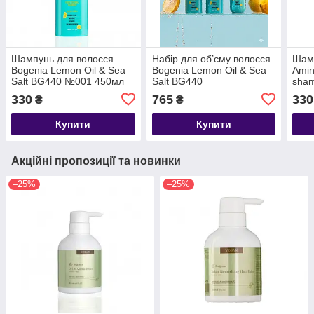
Шампунь для волосся
Набір для об’єму волосся
Шамп
Bogenia Lemon Oil & Sea
Bogenia Lemon Oil & Sea
Amin
Salt BG440 №001 450мл
Salt BG440
sha
500 
330
765
330
₴
₴
Купити
Купити
Акційні пропозиції та новинки
–25%
–25%