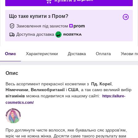
Що таке купити з Пром?
Замовлення під захистом
Доступна доставка
Опис
Характеристики
Доставка
Оплата
Умови п
Опис
Весь асортимент прекрасної косметики з
Пд. Кореї
,
Німеччини
,
Великобританії
і
США
, а так само великий вибір
вітамінів
можна подивитися на нашому сайті:
https://
allure
-
cos
metics
.
com
/
Про доглянуте чисте волосся, яке буквально сяє здоров’ям,
мріє чи не кожна жінка. Досягти саме такого результату вам