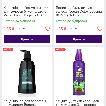
Кондиціонер безсульфатний
Поживний бальзам для
для волосся блиск та захист
волосся Vegan Detox Bogenia
Vegan Detox Bogenia BG409
BG409 (№003) 300 мл
(№002) 300 мл
Готово до відправки
Готово до відправки
135
135
₴
₴
180 ₴
180 ₴
Купити
Купити
–25%
–20%
Кондиціонер для волосся з
! Уцінка! Дитячий спрей для
розмарином Bogenia
розчісування Зволоження