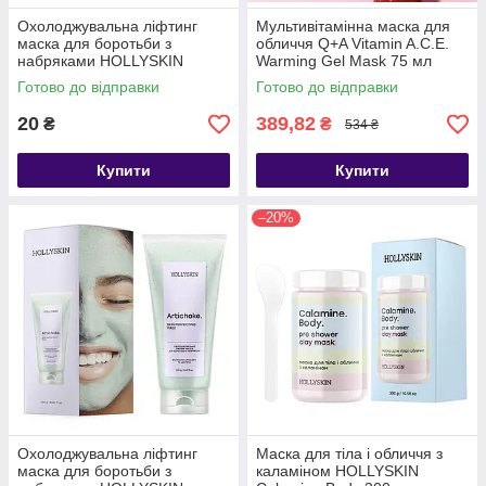
Охолоджувальна ліфтинг
Мультивітамінна маска для
маска для боротьби з
обличчя Q+A Vitamin A.C.E.
набряками HOLLYSKIN
Warming Gel Mask 75 мл
Artichoke Skin Perfecting
Готово до відправки
Готово до відправки
Mask, 10 ml
20
389,82
₴
₴
534 ₴
Купити
Купити
–20%
Охолоджувальна ліфтинг
Маска для тіла і обличчя з
маска для боротьби з
каламіном HOLLYSKIN