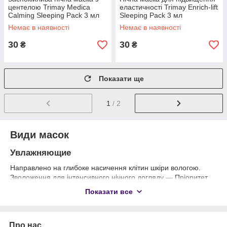
центелою Trimay Medica
еластичності Trimay Enrich-lift
Calming Sleeping Pack 3 мл
Sleeping Pack 3 мл
Немає в наявності
Немає в наявності
30
30
₴
₴
Показати ще
1
/ 2
Види масок
Увлажняющие
Направлено
на глибоке насичення клітин шкіри вологою.
Зволоження для інтенсивного нічного догляду — Пріоритет,
адже саме вночі є основні процеси регенерації, які
Показати все
сповільнюються без води.
Зволожені текстури, як правило, вбираються не відразу, а за
деякий час до сну.
Про нас