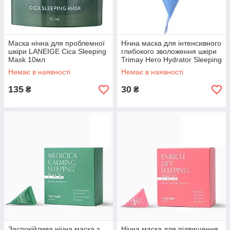
Маска нічна для проблемної
Нічна маска для інтенсивного
шкіри LANEIGE Cica Sleeping
глибокого зволоження шкіри
Mask 10мл
Trimay Hero Hydrator Sleeping
Pack 3 мл
Немає в наявності
Немає в наявності
135
30
₴
₴
Заспокійлива нічна маска з
Нічна маска для підвищення