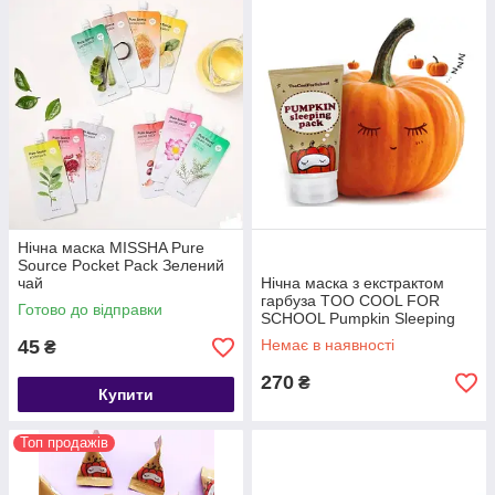
Нічна маска MISSHA Pure
Source Pocket Pack Зелений
чай
Нічна маска з екстрактом
гарбуза TOO COOL FOR
Готово до відправки
SCHOOL Pumpkin Sleeping
Pack 30мл
45
Немає в наявності
₴
270
₴
Купити
Топ продажів