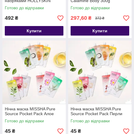
набряками HOLLYSKIN
Calamine Body 300g
Artichoke Skin Perfecting
Готово до відправки
Готово до відправки
Mask, 250 ml
492
297,60
₴
₴
372 ₴
Купити
Купити
Нічна маска MISSHA Pure
Нічна маска MISSHA Pure
Source Pocket Pack Алое
Source Pocket Pack Перли
Готово до відправки
Готово до відправки
45
45
₴
₴