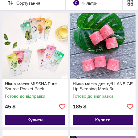
Сортування
0
Фільтри
відновитися після насиченого робочого дня. Поки ми спимо,
шкіра веде ремонтні роботи.
Але ключові властивості sleeping pack Все ж є:
більшу концентрацію активних компонентів;
здатність створювати вологий шар на поверхні шкіри;
Найчастіше текстура буває гелевою.
Нічна маска MISSHA Pure
Нічна маска для губ LANEIGE
Source Pocket Pack
Lip Sleeping Mask 3г
Готово до відправки
Готово до відправки
45
185
₴
₴
Купити
Купити