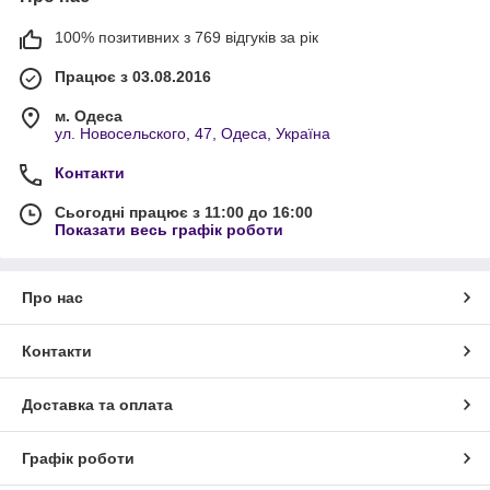
Питальні
100% позитивних з 769 відгуків за рік
Нічний догляд за худорлявістю — Близький родич кремів з
насиченою, але необременованою текстурою. За таких умов
Працює з 03.08.2016
було б добре робити масаж перед сном.
м. Одеса
ул. Новосельского, 47, Одеса, Україна
Як користуватися нічною маскою для
обличчя
Контакти
Інша перевага нічних масок полягає в тому, що їх можна
Сьогодні працює з 11:00 до 16:00
Показати весь графік роботи
використовувати різними способами і різними способами.
Про нас
Контакти
Доставка та оплата
Графік роботи