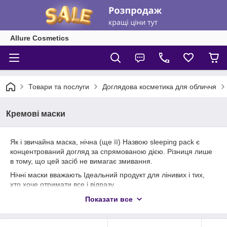
Allure Cosmetics
Товари та послуги
Доглядова косметика для обличчя
Кремові маски
Як і звичайна маска, нічна (ще її) Назвою sleeping pack є
концентрований догляд за спрямованою дією. Різниця лише
в тому, що цей засіб не вимагає змивання.
Нічні маски вважають Ідеальний продукт для лінивих і тих,
хто хоче отримати все і відразу.
Показати все
Нічні маски — це розряд концентрованого відходу.
.
Подібно до нічних кремів, маски допомагають шкірі